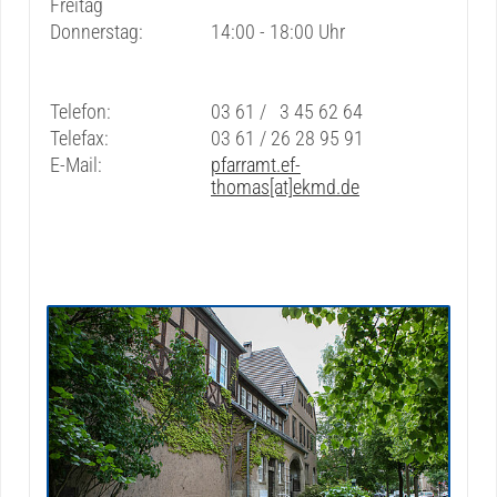
Freitag
Donnerstag:
14:00 - 18:00 Uhr
Telefon:
03 61 / 3 45 62 64
Telefax:
03 61 / 26 28 95 91
E-Mail:
pfarramt.ef-
thomas[at]ekmd.de